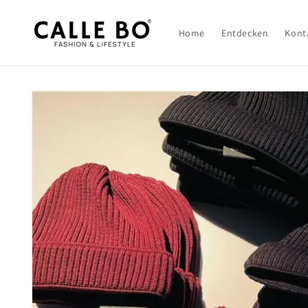
Direkt
zum
Inhalt
Home
Entdecken
Kont
Zu
Produktinformationen
springen