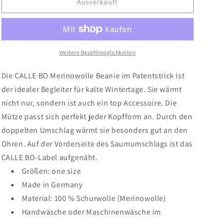
für
für
Ausverkauft
CALLE
CALLE
BO
BO
Merinowolle
Merinowolle
Beanie
Beanie
Weitere Bezahlmöglichkeiten
Die CALLE BO Merinowolle Beanie im Patentstrick ist
der idealer Begleiter für kalte Wintertage. Sie wärmt
nicht nur, sondern ist auch ein top Accessoire. Die
Mütze passt sich perfekt jeder Kopfform an. Durch den
doppelten Umschlag wärmt sie besonders gut an den
Ohren. Auf der Vorderseite des Saumumschlags ist das
CALLE BO-Label aufgenäht.
Größen: one size
Made in Germany
Material: 100 % Schurwolle (Merinowolle)
Handwäsche oder Maschinenwäsche im