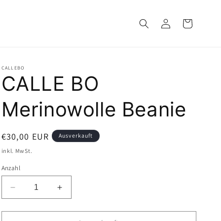
Einloggen
Warenkorb
CALLEBO
CALLE BO
Merinowolle Beanie
Normaler
€30,00 EUR
Ausverkauft
Preis
inkl. MwSt.
Anzahl
Verringere
Erhöhe
die
die
Menge
Menge